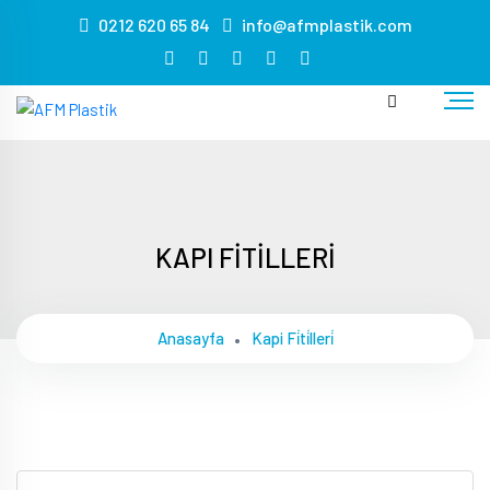
s
0212 620 65 84
info@afmplastik.com
masa
sandalye
kiralama
masa
sandalye
kiralama
masa
sandalye
KAPI FİTİLLERİ
kiralama
masa
sandalye
Anasayfa
Kapi Fi̇ti̇lleri̇
kiralama
masa
sandalye
kiralama
masa
sandalye